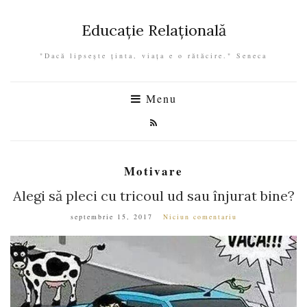
Educație Relațională
"Dacă lipseşte ţinta, viaţa e o rătăcire." Seneca
Menu
Motivare
Alegi să pleci cu tricoul ud sau înjurat bine?
septembrie 15, 2017
Niciun comentariu