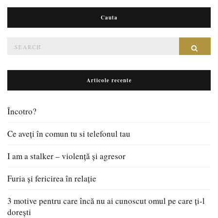
Cauta
Search
Sear
for:
Articole recente
Încotro?
Ce aveți în comun tu si telefonul tau
I am a stalker – violență și agresor
Furia și fericirea în relație
3 motive pentru care încă nu ai cunoscut omul pe care ți-l
dorești