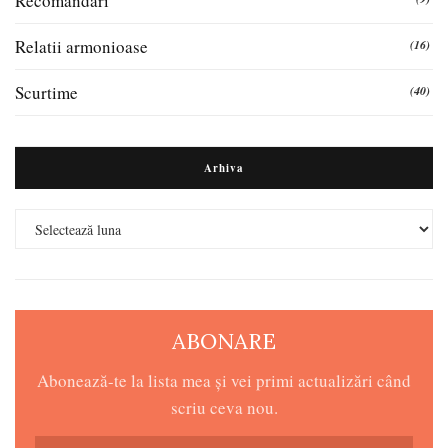
Recomandări
Relatii armonioase
(16)
Scurtime
(40)
Arhiva
Arhiva
ABONARE
Abonează-te la lista mea și vei primi actualizări când
scriu ceva nou.