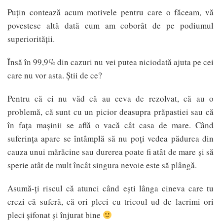
Puțin contează acum motivele pentru care o făceam, vă
povestesc altă dată cum am coborât de pe podiumul
superiorității.
Însă în 99,9% din cazuri nu vei putea niciodată ajuta pe cei
care nu vor asta. Știi de ce?
Pentru că ei nu văd că au ceva de rezolvat, că au o
problemă, că sunt cu un picior deasupra prăpastiei sau că
în fața mașinii se află o vacă cât casa de mare. Când
suferința apare se întâmplă să nu poți vedea pădurea din
cauza unui mărăcine sau durerea poate fi atât de mare și să
sperie atât de mult încât singura nevoie este să plângă.
Asumă-ți riscul că atunci când ești lânga cineva care tu
crezi că suferă, că ori pleci cu tricoul ud de lacrimi ori
pleci șifonat și înjurat bine