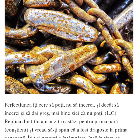
Perfecțiunea îți cere să poți, nu să încerci, și decât să
încerci și să dai greș, mai bine zici că nu poți. (L.G)
Replica din titlu am auzit-o astăzi pentru prima oară
(conștient) și vreau să-ți spun că a fost dragoste la prima
consoană. Îți voi povesti o întâmplare, însă în timp ce