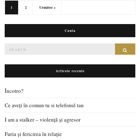
1
2
Următor »
Cauta
Search
Sear
for:
Articole recente
Încotro?
Ce aveți în comun tu si telefonul tau
I am a stalker – violență și agresor
Furia și fericirea în relație