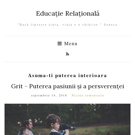
Educație Relațională
"Dacă lipseşte ţinta, viaţa e o rătăcire." Seneca
Menu
Asuma-ti puterea interioara
Grit – Puterea pasiunii și a persverenței
septembrie 14, 2018
Niciun comentariu