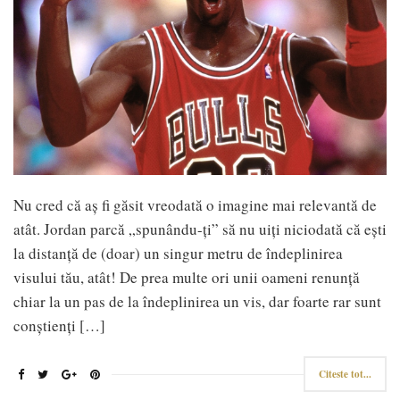
Nu cred că aș fi găsit vreodată o imagine mai relevantă de
atât. Jordan parcă „spunându-ți” să nu uiți niciodată că ești
la distanță de (doar) un singur metru de îndeplinirea
visului tău, atât! De prea multe ori unii oameni renunță
chiar la un pas de la îndeplinirea un vis, dar foarte rar sunt
conștienți […]
Citeste tot...