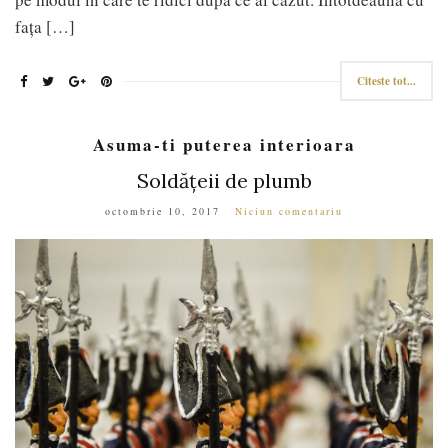
fața […]
Citeste tot...
Asuma-ti puterea interioara
Soldățeii de plumb
octombrie 10, 2017
Niciun comentariu