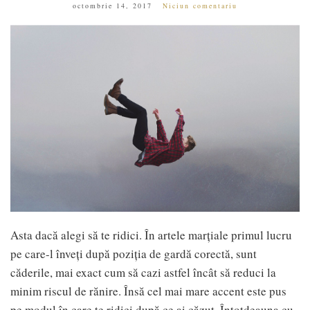
octombrie 14, 2017
Niciun comentariu
Asta dacă alegi să te ridici. În artele marțiale primul lucru
pe care-l înveți după poziția de gardă corectă, sunt
căderile, mai exact cum să cazi astfel încât să reduci la
minim riscul de rănire. Însă cel mai mare accent este pus
pe modul în care te ridici după ce ai căzut. Întotdeauna cu