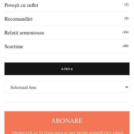
Povești cu suflet
(5)
Recomandări
(9)
Relatii armonioase
(16)
Scurtime
(40)
Arhiva
Arhiva
ABONARE
Abonează-te la lista mea și vei primi actualizări când