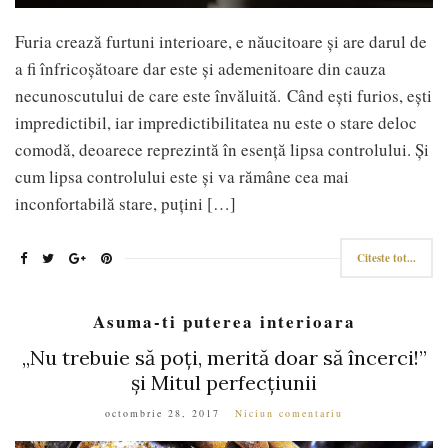
Furia crează furtuni interioare, e năucitoare și are darul de
a fi înfricoșătoare dar este și ademenitoare din cauza
necunoscutului de care este învăluită. Când ești furios, ești
impredictibil, iar impredictibilitatea nu este o stare deloc
comodă, deoarece reprezintă în esență lipsa controlului. Și
cum lipsa controlului este și va rămâne cea mai
inconfortabilă stare, puțini […]
Citeste tot...
Asuma-ti puterea interioara
„Nu trebuie să poți, merită doar să încerci!”
și Mitul perfecțiunii
octombrie 28, 2017
Niciun comentariu