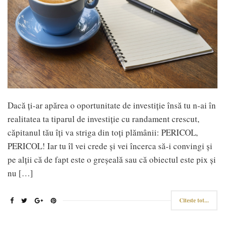
Dacă ți-ar apărea o oportunitate de investiție însă tu n-ai în
realitatea ta tiparul de investiție cu randament crescut,
căpitanul tău îți va striga din toți plămânii: PERICOL,
PERICOL! Iar tu îl vei crede și vei încerca să-i convingi și
pe alții că de fapt este o greșeală sau că obiectul este pix și
nu […]
Citeste tot...