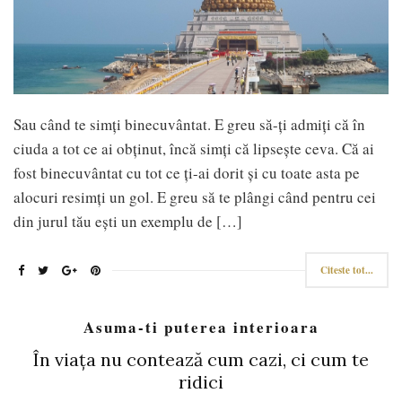
Sau când te simți binecuvântat. E greu să-ți admiți că în
ciuda a tot ce ai obținut, încă simți că lipsește ceva. Că ai
fost binecuvântat cu tot ce ți-ai dorit și cu toate asta pe
alocuri resimți un gol. E greu să te plângi când pentru cei
din jurul tău ești un exemplu de […]
Citeste tot...
Asuma-ti puterea interioara
În viața nu contează cum cazi, ci cum te
ridici